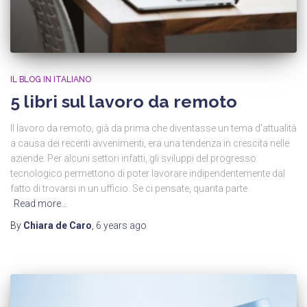
IL BLOG IN ITALIANO
5 libri sul lavoro da remoto
Il lavoro da remoto, già da prima che diventasse un tema d’attualità
a causa dei recenti avvenimenti, era una tendenza in crescita nelle
aziende. Per alcuni settori infatti, gli sviluppi del progresso
tecnologico permettono di poter lavorare indipendentemente dal
fatto di trovarsi in un ufficio. Se ci pensate, quanta parte
Read more…
By
Chiara de Caro
,
6 years
ago