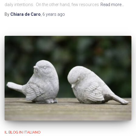
daily intentions. On the other hand, few resources
Read more…
By
Chiara de Caro
,
6 years
ago
IL BLOG IN ITALIANO