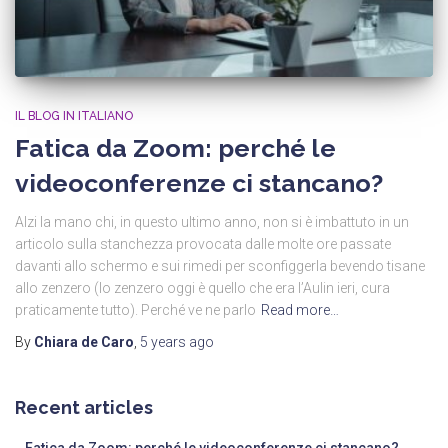
IL BLOG IN ITALIANO
Fatica da Zoom: perché le
videoconferenze ci stancano?
Alzi la mano chi, in questo ultimo anno, non si è imbattuto in un
articolo sulla stanchezza provocata dalle molte ore passate
davanti allo schermo e sui rimedi per sconfiggerla bevendo tisane
allo zenzero (lo zenzero oggi è quello che era l’Aulin ieri, cura
praticamente tutto). Perché ve ne parlo
Read more…
By
Chiara de Caro
,
5 years
ago
Recent articles
Fatica da Zoom: perché le videoconferenze ci stancano?