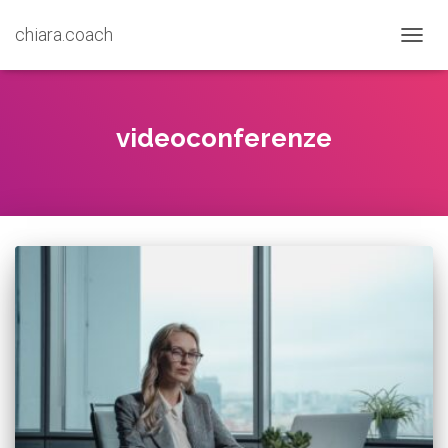
chiara.coach
TOGGL
videoconferenze